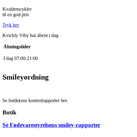
Kvalitetscykler
til en god pris
Tryk her
Kvickly Viby har åbent i dag
Åbningstider
I dag
0
7
:
0
0
-
21
:
0
0
Smileyordning
Se butikkens kontrolrapporter her.
Butik
Se Fødevarestyrelsens smiley-rapporter