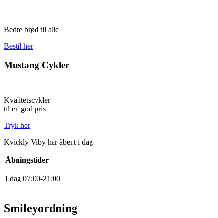
Bedre brød til alle
Bestil her
Mustang Cykler
Kvalitetscykler
til en god pris
Tryk her
Kvickly Viby har åbent i dag
Åbningstider
I dag
0
7
:
0
0
-
21
:
0
0
Smileyordning