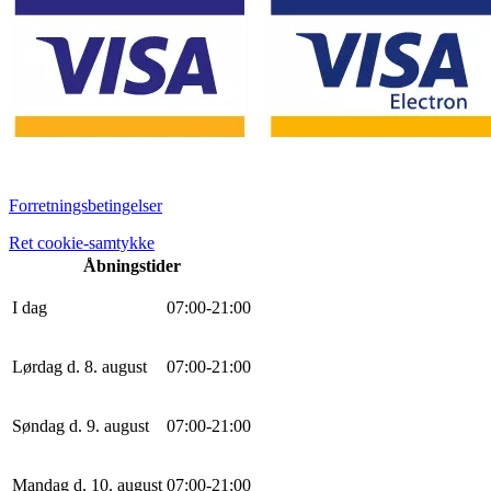
Forretningsbetingelser
Ret cookie-samtykke
Åbningstider
I dag
0
7
:
0
0
-
21
:
0
0
Lørdag d. 8. august
0
7
:
0
0
-
21
:
0
0
Søndag d. 9. august
0
7
:
0
0
-
21
:
0
0
Mandag d. 10. august
0
7
:
0
0
-
21
:
0
0