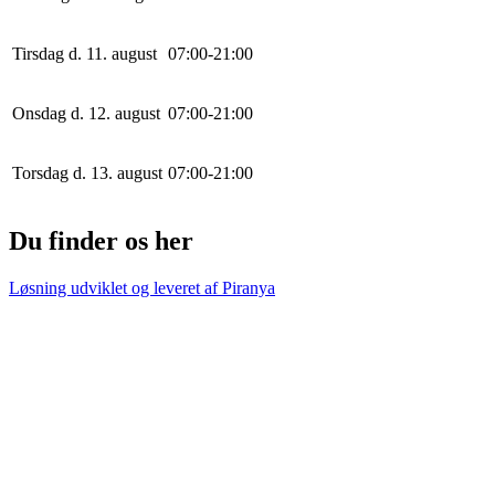
Tirsdag d. 11. august
0
7
:
0
0
-
21
:
0
0
Onsdag d. 12. august
0
7
:
0
0
-
21
:
0
0
Torsdag d. 13. august
0
7
:
0
0
-
21
:
0
0
Du finder os her
Løsning udviklet og leveret af
Piranya