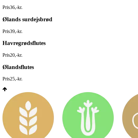
Pris
36
,
-
kr.
Ølands surdejsbrød
Pris
39
,
-
kr.
Havregrødsflutes
Pris
20
,
-
kr.
Ølandsflutes
Pris
25
,
-
kr.