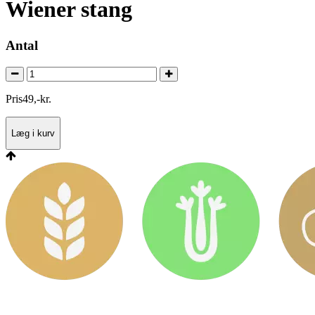
Wiener stang
Antal
Pris
49
,
-
kr.
Læg i kurv