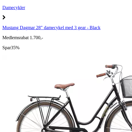
Damecykler
Mustang Dagmar 28" damecykel med 3 gear - Black
Medlemsrabat 1.700,-
Spar
35%