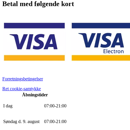
Betal med følgende kort
Forretningsbetingelser
Ret cookie-samtykke
Åbningstider
I dag
0
7
:
0
0
-
21
:
0
0
Søndag d. 9. august
0
7
:
0
0
-
21
:
0
0