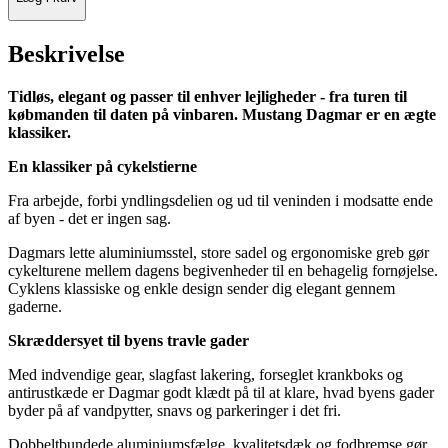
Beskrivelse
Tidløs, elegant og passer til enhver lejligheder - fra turen til
købmanden til daten på vinbaren. Mustang Dagmar er en ægte
klassiker.
En klassiker på cykelstierne
Fra arbejde, forbi yndlingsdelien og ud til veninden i modsatte ende
af byen - det er ingen sag.
Dagmars lette aluminiumsstel, store sadel og ergonomiske greb gør
cykelturene mellem dagens begivenheder til en behagelig fornøjelse.
Cyklens klassiske og enkle design sender dig elegant gennem
gaderne.
Skræddersyet til byens travle gader
Med indvendige gear, slagfast lakering, forseglet krankboks og
antirustkæde er Dagmar godt klædt på til at klare, hvad byens gader
byder på af vandpytter, snavs og parkeringer i det fri.
Dobbeltbundede aluminiumsfælge, kvalitetsdæk og fodbremse gør