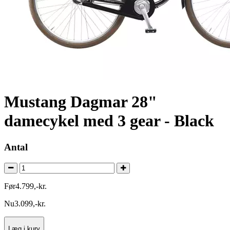
Mustang Dagmar 28"
damecykel med 3 gear - Black
Antal
Før
4.799
,
-
kr.
Nu
3.099
,
-
kr.
Læg i kurv