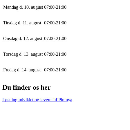
Mandag d. 10. august
0
7
:
0
0
-
21
:
0
0
Tirsdag d. 11. august
0
7
:
0
0
-
21
:
0
0
Onsdag d. 12. august
0
7
:
0
0
-
21
:
0
0
Torsdag d. 13. august
0
7
:
0
0
-
21
:
0
0
Fredag d. 14. august
0
7
:
0
0
-
21
:
0
0
Du finder os her
Løsning udviklet og leveret af
Piranya