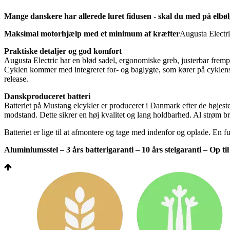
Mange danskere har allerede luret fidusen - skal du med på elbøl
Maksimal motorhjælp med et minimum af kræfter
Augusta Electri
Praktiske detaljer og god komfort
Augusta Electric har en blød sadel, ergonomiske greb, justerbar frempin
Cyklen kommer med integreret for- og baglygte, som kører på cyklens
release.
Danskproduceret batteri
Batteriet på Mustang elcykler er produceret i Danmark efter de højeste s
modstand. Dette sikrer en høj kvalitet og lang holdbarhed. Al strøm brug
Batteriet er lige til at afmontere og tage med indenfor og oplade. En f
Aluminiumsstel – 3 års batterigaranti – 10 års stelgaranti – Op ti