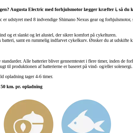
gen? Augusta Electric med forhjulsmotor lægger kræfter i, så du k
c er udstyret med 8 indvendige Shimano Nexus gear og forhjulsmotor, so
d og et slankt og let alustel, der sikrer komfort på cykelturen.
 batteri, samt en rummelig indfarvet cykelkurv. Ønsker du at udskifte
tandarder. Alle batterier bliver gennemtestet i flere timer, inden de for
t til produktionen af batterierne er baseret på vind- og/eller solenergi.
uld opladning tager 4-6 timer.
l 50 km. pr. opladning