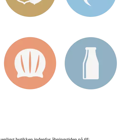
nligst butikken indenfor åbningstiden på tlf: