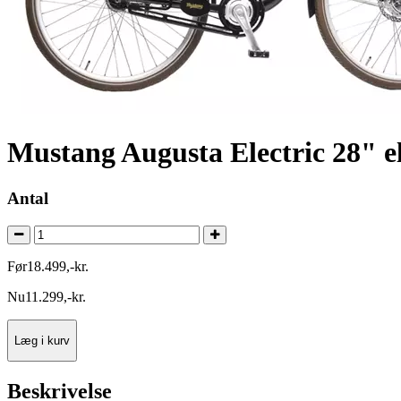
Mustang Augusta Electric 28" e
Antal
Før
18.499
,
-
kr.
Nu
11.299
,
-
kr.
Læg i kurv
Beskrivelse