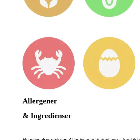
Allergener
& Ingredienser
Henvendelser omkring Allergener og ingredienser, kontakt ve