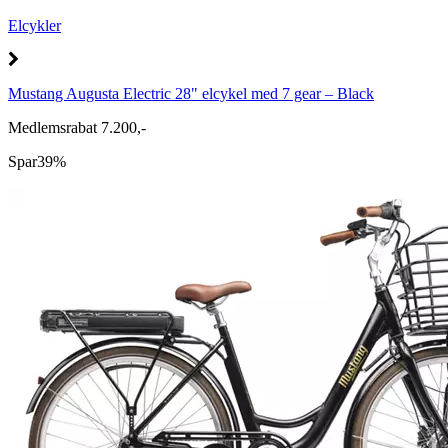
Elcykler
Mustang Augusta Electric 28" elcykel med 7 gear – Black
Medlemsrabat 7.200,-
Spar
39%