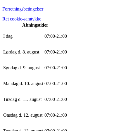
Forretningsbetingelser
Ret cookie-samtykke
Åbningstider
I dag
0
7
:
0
0
-
21
:
0
0
Lørdag d. 8. august
0
7
:
0
0
-
21
:
0
0
Søndag d. 9. august
0
7
:
0
0
-
21
:
0
0
Mandag d. 10. august
0
7
:
0
0
-
21
:
0
0
Tirsdag d. 11. august
0
7
:
0
0
-
21
:
0
0
Onsdag d. 12. august
0
7
:
0
0
-
21
:
0
0
Torsdag d. 13. august
0
7
:
0
0
-
21
:
0
0