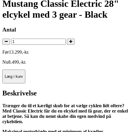
Mustang Classic Electric 28"
elcykel med 3 gear - Black
Antal
Før
13.299
,
-
kr.
Nu
8.499
,
-
kr.
Læg i kurv
Beskrivelse
Trænger du til et kærligt skub for at vælge cyklen lidt oftere?
Med Classic Electric får du en elcykel med få gear, der er enkel
at betjene. Så kan du nemt skabe din egen medvind på
cykelstien.
Maksimal motorhjælp med et minimum af kræfter