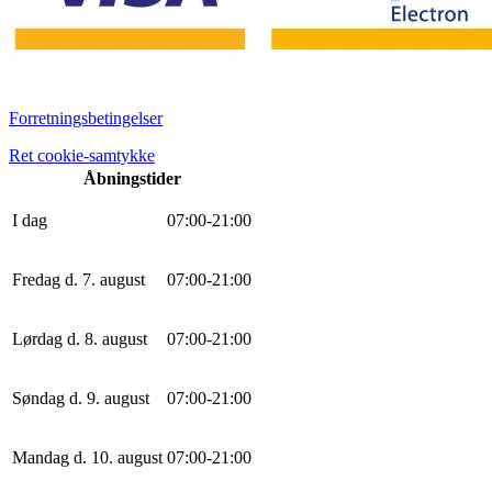
Forretningsbetingelser
Ret cookie-samtykke
Åbningstider
I dag
0
7
:
0
0
-
21
:
0
0
Fredag d. 7. august
0
7
:
0
0
-
21
:
0
0
Lørdag d. 8. august
0
7
:
0
0
-
21
:
0
0
Søndag d. 9. august
0
7
:
0
0
-
21
:
0
0
Mandag d. 10. august
0
7
:
0
0
-
21
:
0
0