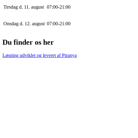
Tirsdag d. 11. august
0
7
:
0
0
-
21
:
0
0
Onsdag d. 12. august
0
7
:
0
0
-
21
:
0
0
Du finder os her
Løsning udviklet og leveret af
Piranya