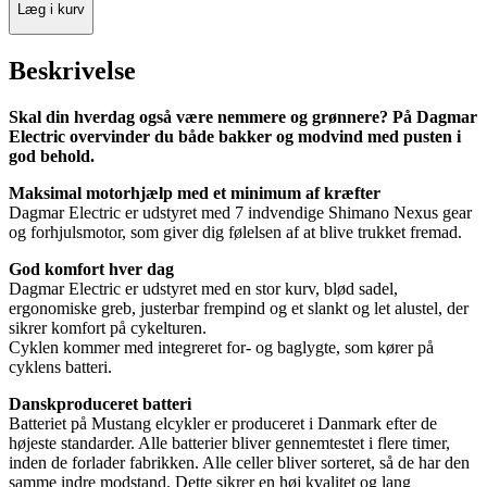
Læg i kurv
Beskrivelse
Skal din hverdag også være nemmere og grønnere? På Dagmar
Electric overvinder du både bakker og modvind med pusten i
god behold.
Maksimal motorhjælp med et minimum af kræfter
Dagmar Electric er udstyret med 7 indvendige Shimano Nexus gear
og forhjulsmotor, som giver dig følelsen af at blive trukket fremad.
God komfort hver dag
Dagmar Electric er udstyret med en stor kurv, blød sadel,
ergonomiske greb, justerbar frempind og et slankt og let alustel, der
sikrer komfort på cykelturen.
Cyklen kommer med integreret for- og baglygte, som kører på
cyklens batteri.
Danskproduceret batteri
Batteriet på Mustang elcykler er produceret i Danmark efter de
højeste standarder. Alle batterier bliver gennemtestet i flere timer,
inden de forlader fabrikken. Alle celler bliver sorteret, så de har den
samme indre modstand. Dette sikrer en høj kvalitet og lang