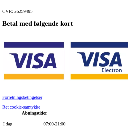
CVR: 26259495
Betal med følgende kort
Forretningsbetingelser
Ret cookie-samtykke
Åbningstider
I dag
0
7
:
0
0
-
21
:
0
0