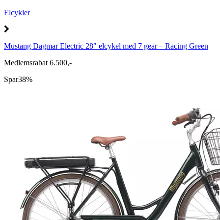
Elcykler
Mustang Dagmar Electric 28" elcykel med 7 gear – Racing Green
Medlemsrabat 6.500,-
Spar
38%