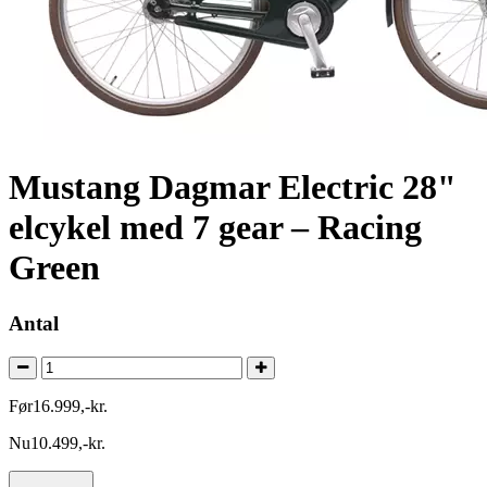
Mustang Dagmar Electric 28"
elcykel med 7 gear – Racing
Green
Antal
Før
16.999
,
-
kr.
Nu
10.499
,
-
kr.