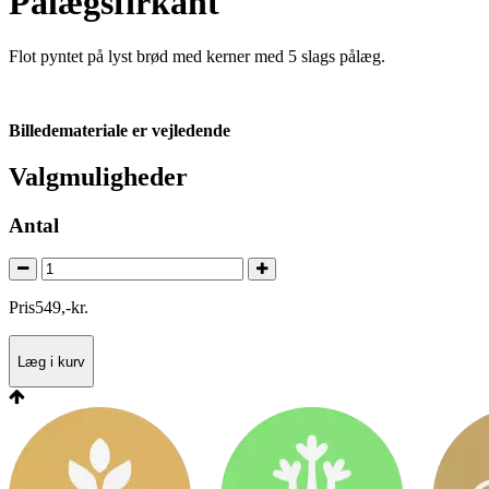
Pålægsfirkant
Flot pyntet på lyst brød med kerner med 5 slags pålæg.
Billedemateriale er vejledende
Valgmuligheder
Antal
Pris
549
,
-
kr.
Læg i kurv