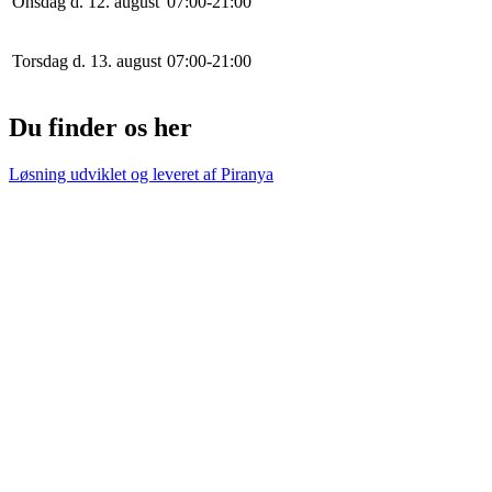
Onsdag d. 12. august
0
7
:
0
0
-
21
:
0
0
Torsdag d. 13. august
0
7
:
0
0
-
21
:
0
0
Du finder os her
Løsning udviklet og leveret af
Piranya