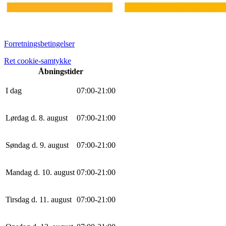
Forretningsbetingelser
Ret cookie-samtykke
Åbningstider
I dag
0
7
:
0
0
-
21
:
0
0
Lørdag d. 8. august
0
7
:
0
0
-
21
:
0
0
Søndag d. 9. august
0
7
:
0
0
-
21
:
0
0
Mandag d. 10. august
0
7
:
0
0
-
21
:
0
0
Tirsdag d. 11. august
0
7
:
0
0
-
21
:
0
0